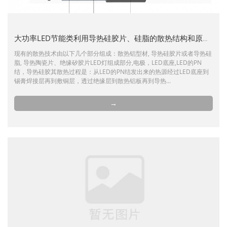
大功率LED节能类利用导热硅胶片、硅脂的散热结构和原理解析
现有的散热技术由以下几个部分组成：散热铝型材, 导热硅胶片或者导热硅
脂, 导热陶瓷片、绝缘矽胶片LED灯组成部分,电极，LED底座,LED的PN
结，导热硅胶其散热过程是：从LED的PN结发出来的热源经过LED底座到
锡膏焊接层再到敷铜层，透过绝缘层到散热铝板再到导热...
→