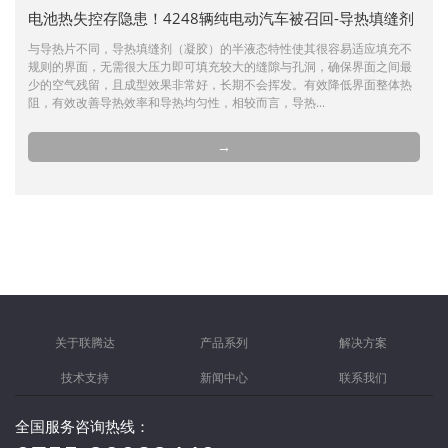
电池热失控存隐患！4248辆纯电动汽车被召回-导热填缝剂
与导热片不同，导热填缝剂（凝胶）的半液态特性使其很容易适应填充不
规则的界面，无需很大压力即可填充较大的缝隙与孔洞，确保界面之间最
少的空气残留，且成型效果非常好，长期不会挥发。有效降低界面整体热
阻，有效改善导热效率和导热均匀性，相较而言，导热...
→
关于联腾达
产品系列
解决方案
技术支持
新闻中心
联系我们
全国服务咨询热线：