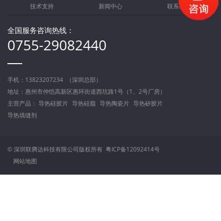
技术支持
新闻中心
联系我们
全国服务咨询热线：
0755-29082440
手机：13823207234 （深圳总部）
地址：惠州市仲恺高新区惠环街道西坑路1号（1、2号厂房）
主营产品：
导热硅胶片
导热硅脂
导热陶瓷片
导热矽胶片
导热填缝剂
© 深圳联腾达科技有限公司版权所有
粤ICP备12092414号
网站地图