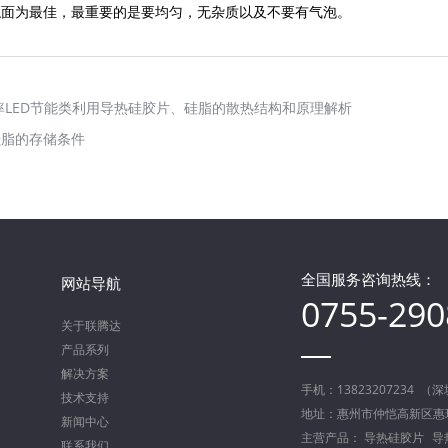
触面为最佳，最重要的是要均匀，无杂质以及不要有气泡。
LED节能类利用导热硅胶片、硅脂的散热结构和原理解析
硅脂的存储条件
全国服务咨询热线：
网站导航
0755-29
关于联腾达
产品系列
解决方案
手机：13823207234 （
技术支持
地址：惠州市仲恺高新区惠
新闻中心
主营产品：
导热硅胶片
导
联系我们