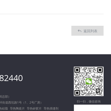
返回列表

082440
深圳总部）
扫一扫，微信咨询
环街道西坑路1号（1、2号厂房）
热硅脂
导热陶瓷片
导热矽胶片
导热填缝剂