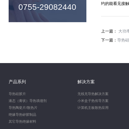
约的能看见接
0755-29082440
上一篇：
大功率
下一篇：
导热
产品系列
解决方案
导热硅胶片
无线充导热解决方案
液态（膏状）导热填缝剂
小米盒子热传导方案
导热陶瓷片/散热片
计算机主板散热应用
绝缘导热矽胶制品
其它导热绝缘材料