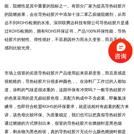
能，阻燃性是其中重要的指标之一。有部分厂家为提高导热硅胶片
的阻燃效果，会在导热硅胶片中添加十溴二苯乙烷做阻燃剂，从而
达不到ROHS检测的水准。深圳联腾达科技有限公司导热硅胶片是通
过ROHS检测的，拥有ROHS环保证书，产品100%环保性能，导热
硅胶片的韧性、弹性很好，不容易因外力而永久变形，而且手感会
感到比较光滑。
市场上假冒的劣质导热硅胶片产品使用起来容易变形，而且质感是
很粗糙的，导热硅胶片分很多种颜色，。在涂料厂工作过的人都知
道，涂料的气味是很浓重的，这跟环保有冲突吗？一般导热硅胶片
的色浆采用的是无卤硅胶色母，其配方构成中不含卤素，即氟氯溴
碘等，也即符合欧盟ROHS的环保要求，就是说相对有卤素的配方来
讲，该色母比较环保。为质量稳定，我们也可以把真假导热硅胶片
通过燃烧的方式辨别出来，假冒的导热硅胶片在燃烧时是黑色烟
雾，剩余物为黑色粉状，真的导热硅胶片无论什么颜色燃烧时都是